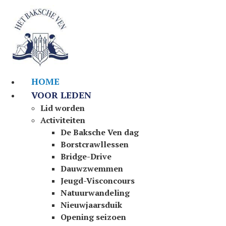
Ga
naar
de
inhoud
HOME
VOOR LEDEN
Lid worden
Activiteiten
De Baksche Ven dag
Borstcrawllessen
Bridge-Drive
Dauwzwemmen
Jeugd-Visconcours
Natuurwandeling
Nieuwjaarsduik
Opening seizoen